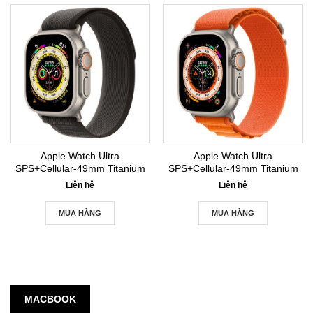
Apple Watch Ultra
Apple Watch Ultra
SPS+Cellular-49mm Titanium
SPS+Cellular-49mm Titanium
Case with Trail Loop
Case with Alpine Loop- Large
Liên hệ
Liên hệ
MUA HÀNG
MUA HÀNG
MACBOOK