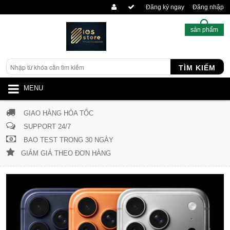
Đăng ký ngay
Đăng nhập
sản phẩm
TÌM KIẾM
MENU
GIAO HÀNG HỎA TỐC
SUPPORT 24/7
BAO TEST TRONG 30 NGÀY
GIẢM GIÁ THEO ĐƠN HÀNG