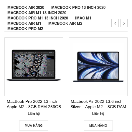
MACBOOK AIR 2020
MACBOOK PRO 13 INCH 2020
MACBOOK AIR M1 13 INCH 2020
MACBOOK PRO M1 13 INCH 2020
IMAC M1
MACBOOK AIR M1
MACBOOK AIR M2
MACBOOK PRO M2
MacBook Pro 2022 13 inch –
Macbook Air 2022 13.6 inch –
Apple M2 - 8GB RAM 256GB
Silver – Apple M2 – 8GB RAM
SSD New Seal
256GB SSD New Seal
Liên hệ
Liên hệ
MUA HÀNG
MUA HÀNG