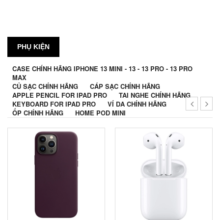
PHỤ KIỆN
CASE CHÍNH HÃNG IPHONE 13 MINI - 13 - 13 PRO - 13 PRO
MAX
CỦ SẠC CHÍNH HÃNG
CÁP SẠC CHÍNH HÃNG
APPLE PENCIL FOR IPAD PRO
TAI NGHE CHÍNH HÃNG
KEYBOARD FOR IPAD PRO
VÍ DA CHÍNH HÃNG
ỐP CHÍNH HÃNG
HOME POD MINI
Tai nghe new 100%, nguyên
seal, chưa qua sử dụng
Trả góp 0% lãi suất thẻ tín dụng
Bảo hành 12 tháng