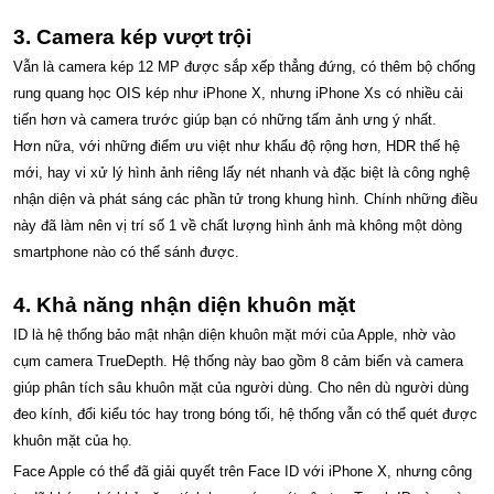
3. Camera kép vượt trội
Vẫn là camera kép 12 MP được sắp xếp thẳng đứng, có thêm bộ chống
rung quang học OIS kép như iPhone X, nhưng iPhone Xs có nhiều cải
tiến hơn và camera trước giúp bạn có những tấm ảnh ưng ý nhất.
Hơn nữa, với những điểm ưu việt như khẩu độ rộng hơn, HDR thế hệ
mới, hay vi xử lý hình ảnh riêng lấy nét nhanh và đặc biệt là công nghệ
nhận diện và phát sáng các phần tử trong khung hình. Chính những điều
này đã làm nên vị trí số 1 về chất lượng hình ảnh mà không một dòng
smartphone nào có thể sánh được.
4. Khả năng nhận diện khuôn mặt
ID là hệ thống bảo mật nhận diện khuôn mặt mới của Apple, nhờ vào
cụm camera TrueDepth. Hệ thống này bao gồm 8 cảm biến và camera
giúp phân tích sâu khuôn mặt của người dùng. Cho nên dù người dùng
đeo kính, đổi kiểu tóc hay trong bóng tối, hệ thống vẫn có thể quét được
khuôn mặt của họ.
Face Apple có thể đã giải quyết trên Face ID với iPhone X, nhưng công