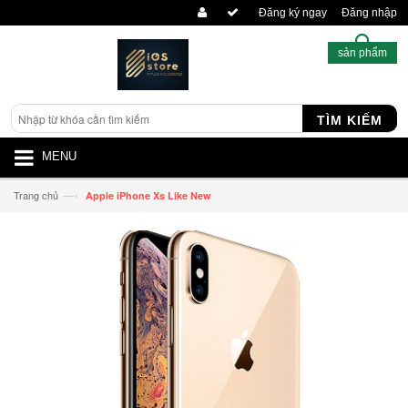
Đăng ký ngay
Đăng nhập
sản phẩm
TÌM KIẾM
MENU
—›
Trang chủ
Apple iPhone Xs Like New