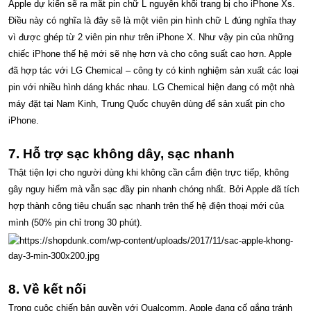
Apple dự kiến sẽ ra mắt pin chữ L nguyên khối trang bị cho iPhone Xs.
Điều này có nghĩa là đây sẽ là một viên pin hình chữ L đúng nghĩa thay
vì được ghép từ 2 viên pin như trên iPhone X. Như vậy pin của những
chiếc iPhone thế hệ mới sẽ nhẹ hơn và cho công suất cao hơn. Apple
đã hợp tác với LG Chemical – công ty có kinh nghiệm sản xuất các loại
pin với nhiều hình dáng khác nhau. LG Chemical hiện đang có một nhà
máy đặt tại Nam Kinh, Trung Quốc chuyên dùng để sản xuất pin cho
iPhone.
7. Hỗ trợ sạc không dây, sạc nhanh
Thật tiện lợi cho người dùng khi không cần cắm điện trực tiếp, không
gây nguy hiểm mà vẫn sạc đầy pin nhanh chóng nhất. Bởi Apple đã tích
hợp thành công tiêu chuẩn sạc nhanh trên thế hệ điện thoại mới của
mình (50% pin chỉ trong 30 phút).
8. Về kết nối
Trong cuộc chiến bản quyền với Qualcomm, Apple đang cố gắng tránh