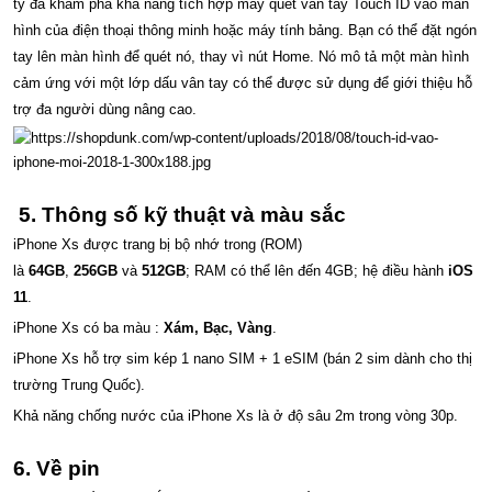
ty đã khám phá khả năng tích hợp máy quét vân tay Touch ID vào màn
hình của điện thoại thông minh hoặc máy tính bảng. Bạn có thể đặt ngón
tay lên màn hình để quét nó, thay vì nút Home. Nó mô tả một màn hình
cảm ứng với một lớp dấu vân tay có thể được sử dụng để giới thiệu hỗ
trợ đa người dùng nâng cao.
5. Thông số kỹ thuật và màu sắc
iPhone Xs được trang bị bộ nhớ trong (ROM)
là
64GB
,
256GB
và
512GB
; RAM có thể lên đến 4GB; hệ điều hành
iOS
11
.
iPhone Xs có ba màu :
Xám, Bạc, Vàng
.
iPhone Xs hỗ trợ sim kép 1 nano SIM + 1 eSIM (bán 2 sim dành cho thị
trường Trung Quốc).
Khả năng chống nước của iPhone Xs là ở độ sâu 2m trong vòng 30p.
6. Về pin