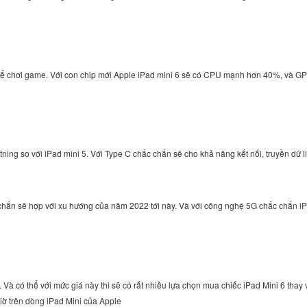
 để chơi game. Với con chip mới Apple iPad mini 6 sẽ có CPU mạnh hơn 40%, và GP
ning so với iPad mini 5. Với Type C chắc chắn sẽ cho khả năng kết nối, truyền dữ l
hắc chắn sẽ hợp với xu hướng của năm 2022 tới này. Và với công nghệ 5G chắc chắn 
 Và có thể với mức giá này thì sẽ có rất nhiều lựa chọn mua chiếc iPad Mini 6 thay v
giờ trên dòng iPad Mini của Apple