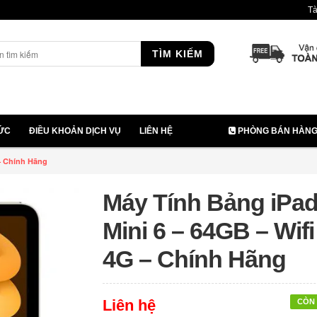
Tà
TÌM KIẾM
TỨC
ĐIỀU KHOẢN DỊCH VỤ
LIÊN HỆ
PHÒNG BÁN HÀNG: 
 – Chính Hãng
Máy Tính Bảng iPa
Mini 6 – 64GB – Wifi
4G – Chính Hãng
Liên hệ
CÒN