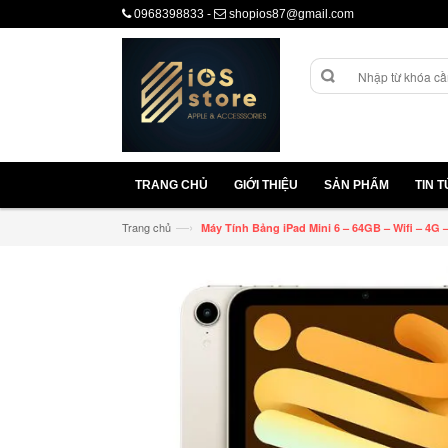
0968398833
-
shopios87@gmail.com
TRANG CHỦ
GIỚI THIỆU
SẢN PHẨM
TIN 
—›
Trang chủ
Máy Tính Bảng iPad Mini 6 – 64GB – Wifi – 4G