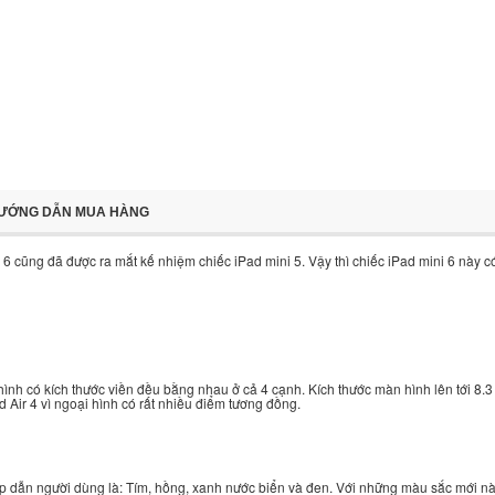
ƯỚNG DẪN MUA HÀNG
ni 6 cũng đã được ra mắt kế nhiệm chiếc iPad mini 5. Vậy thì chiếc iPad mini 6 này
 hình có kích thước viền đều bằng nhau ở cả 4 cạnh. Kích thước màn hình lên tới 8.
d Air 4 vì ngoại hình có rất nhiều điểm tương đồng.
 hấp dẫn người dùng là: Tím, hồng, xanh nước biển và đen. Với những màu sắc mới nà