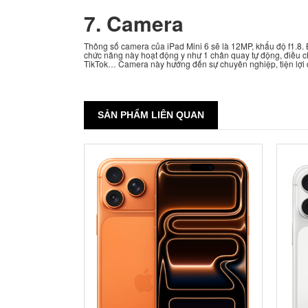
7. Camera
Thông số camera của iPad Mini 6 sẽ là 12MP, khẩu độ f1.8. 
chức năng này hoạt động y như 1 chân quay tự động, điều 
TikTok… Camera này hướng đến sự chuyên nghiệp, tiện lợi
SẢN PHẨM LIÊN QUAN