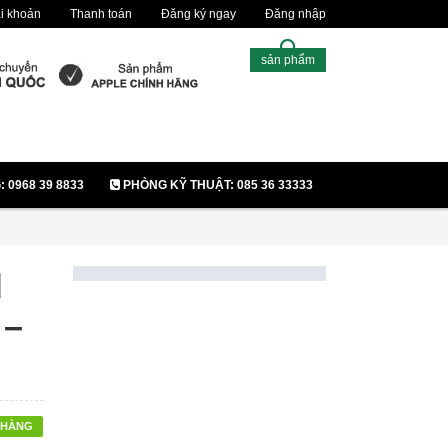
i khoản
Thanh toán
Đăng ký ngay
Đăng nhập
sản phẩm
0968 39 8833
PHÒNG KỸ THUẬT: 085 36 33333
d
 –
 HÀNG