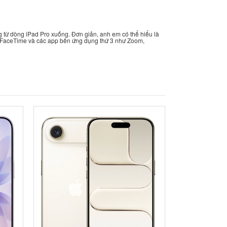
g từ dòng iPad Pro xuống. Đơn giản, anh em có thể hiểu là
i FaceTime và các app bên ứng dụng thứ 3 như Zoom,