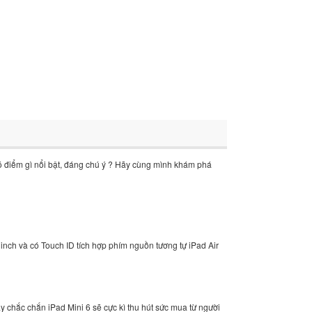
 có điểm gì nổi bật, đáng chú ý ? Hãy cùng mình khám phá
3 inch và có Touch ID tích hợp phím nguồn tương tự iPad Air
y chắc chắn iPad Mini 6 sẽ cực kì thu hút sức mua từ người