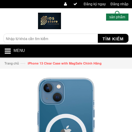
Đăng ký ngay
Đăng nhập
sản phẩm
TÌM KIẾM
MENU
—›
Trang chủ
iPhone 13 Clear Case with MagSafe Chính Hãng