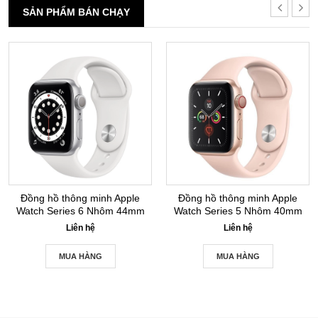
SẢN PHẨM BÁN CHẠY
Đồng hồ thông minh Apple
Đồng hồ thông minh Apple
Watch Series 6 Nhôm 44mm
Watch Series 5 Nhôm 40mm
GPS Silver New Seal
GPS+LTE Gold New Seal
Liên hệ
Liên hệ
MUA HÀNG
MUA HÀNG