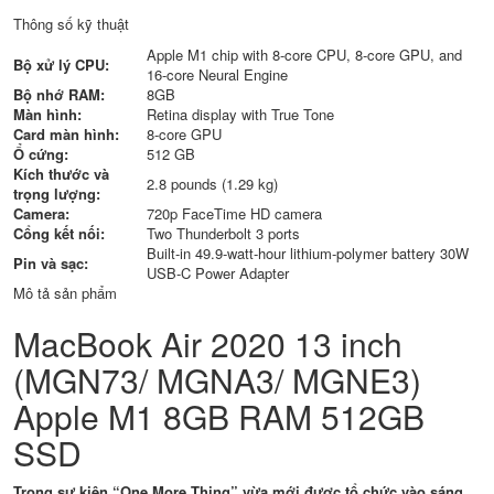
Thông số kỹ thuật
Apple M1 chip with 8‑core CPU, 8‑core GPU, and
Bộ xử lý CPU:
16‑core Neural Engine
Bộ nhớ RAM:
8GB
Màn hình:
Retina display with True Tone
Card màn hình:
8-core GPU
Ổ cứng:
512 GB
Kích thước và
2.8 pounds (1.29 kg)
trọng lượng:
Camera:
720p FaceTime HD camera
Cổng kết nối:
Two Thunderbolt 3 ports
Built-in 49.9‑watt‑hour lithium‑polymer battery 30W
Pin và sạc:
USB-C Power Adapter
Mô tả sản phẩm
MacBook Air 2020 13 inch
(MGN73/ MGNA3/ MGNE3)
Apple M1 8GB RAM 512GB
SSD
Trong sự kiện “One More Thing” vừa mới được tổ chức vào sáng