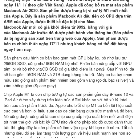
ngày 11/11 ( theo giờ Việt Nam), Apple đã công bố ra mắt sản phẩm
Macbook Air 2020. Sản phẩm được trang bị vi xử lý M1 mới nhất
của Apple. Đây là sản phẩm
Macbook Air
đầu tiên có CPU dựa trên
ARM của Apple, được thiết kế đặc biệt cho Mac.
Macbook Air mới có giá khởi điểm từ 999$, bằng với giá
của Macbook Air trước đó được phát hành vào tháng ba (Sản phẩm
đã bị ngừng sản xuất trên trang web của Apple). Sản phẩm được
bán ra chính thức ngày 17/11 nhưng khách hàng có thể đặt hàng
ngay hôm nay.
Sản phẩm cấu hình cơ bản bao gồm một GPU bảy lõi, bộ nhớ lưu trữ
256GB SSD, cũng như 8GB RAM bộ nhớ. Phiên bản nâng cấp với GPU
tám lõi và bộ nhớ 512GB SSD có giá khởi điểm là 1249$. Cấu hình tối đa
sẽ bao gồm 16GB RAM và 2TB dung lượng lưu trữ. Máy có ba tuỳ chọn
màu sắc giống sản phẩm tiền nhiệm bao gồm vàng (gold), bạc (silver) và
xám không gian (Space gray)
Chip Apple M1 là con chip tương tự các sản phẩm gần đây iPhone 12 và
iPad Air được xây dựng trên kiến trúc ARM khác so với bộ xử lý Intel
trên các sản phẩm trước đó. Apple cho biết chip M1 có bốn lõi hiệu suất
cực cao và bốn lõi hiệu suất cao để cân bằng giữa sức mạnh và độ bền.
Nó cũng được công bố là con chip cung cấp hiệu suất trên mỗi watt điện
tốt nhất thế giới với bất kỳ CPU nào và cho phép tốc độ được đánh thức
tức thì, giúp đây là sản phẩm sẽ làm việc ngay khi bạn mở nó ra. Tất cả
những điều đó sẽ làm tăng thời lượng pin và hiệu suất mạnh mẽ hơn so