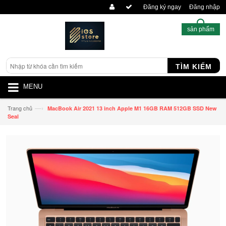
Đăng ký ngay
Đăng nhập
sản phẩm
TÌM KIẾM
MENU
—›
Trang chủ
MacBook Air 2021 13 inch Apple M1 16GB RAM 512GB SSD New
Seal