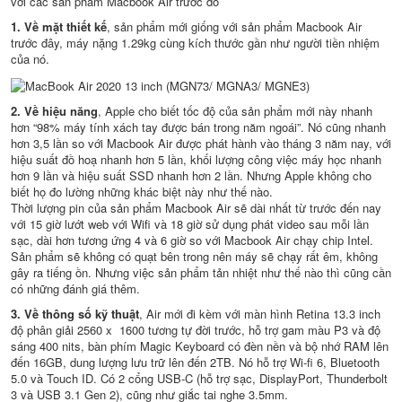
với các sản phẩm Macbook Air trước đó
1. Về mặt thiết kế
, sản phẩm mới giống với sản phẩm Macbook Air
trước đây, máy nặng 1.29kg cùng kích thước gần như người tiền nhiệm
của nó.
2. Về hiệu năng
, Apple cho biết tốc độ của sản phẩm mới này nhanh
hơn “98% máy tính xách tay được bán trong năm ngoái”. Nó cũng nhanh
hơn 3,5 lần so với Macbook Air được phát hành vào tháng 3 năm nay, với
hiệu suất đồ hoạ nhanh hơn 5 lần, khối lượng công việc máy học nhanh
hơn 9 lần và hiệu suất SSD nhanh hơn 2 lần. Nhưng Apple không cho
biết họ đo lường những khác biệt này như thế nào.
Thời lượng pin của sản phẩm Macbook Air sẽ dài nhất từ trước đến nay
với 15 giờ lướt web với Wifi và 18 giờ sử dụng phát video sau mỗi lần
sạc, dài hơn tương ứng 4 và 6 giờ so với Macbook Air chạy chip Intel.
Sản phẩm sẽ không có quạt bên trong nên máy sẽ chạy rất êm, không
gây ra tiếng ồn. Nhưng việc sản phẩm tản nhiệt như thế nào thì cũng cần
có những đánh giá thêm.
3. Về thông số kỹ thuật
, Air mới đi kèm với màn hình Retina 13.3 inch
độ phân giải 2560 x 1600 tương tự đời trước, hỗ trợ gam màu P3 và độ
sáng 400 nits, bàn phím Magic Keyboard có đèn nền và bộ nhớ RAM lên
đến 16GB, dung lượng lưu trữ lên đến 2TB. Nó hỗ trợ Wi-fi 6, Bluetooth
5.0 và Touch ID. Có 2 cổng USB-C (hỗ trợ sạc, DisplayPort, Thunderbolt
3 và USB 3.1 Gen 2), cũng như giắc tai nghe 3.5mm.