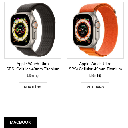
Apple Watch Ultra
Apple Watch Ultra
SPS+Cellular-49mm Titanium
SPS+Cellular-49mm Titanium
Case with Trail Loop
Case with Alpine Loop- Large
Liên hệ
Liên hệ
MUA HÀNG
MUA HÀNG
MACBOOK