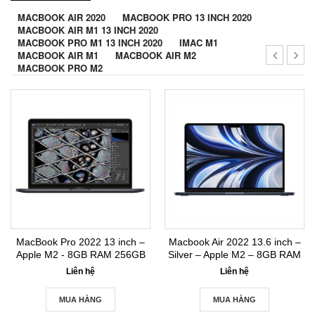
MACBOOK AIR 2020
MACBOOK PRO 13 INCH 2020
MACBOOK AIR M1 13 INCH 2020
MACBOOK PRO M1 13 INCH 2020
IMAC M1
MACBOOK AIR M1
MACBOOK AIR M2
MACBOOK PRO M2
MacBook Pro 2022 13 inch –
Macbook Air 2022 13.6 inch –
Apple M2 - 8GB RAM 256GB
Silver – Apple M2 – 8GB RAM
SSD New Seal
256GB SSD New Seal
Liên hệ
Liên hệ
MUA HÀNG
MUA HÀNG