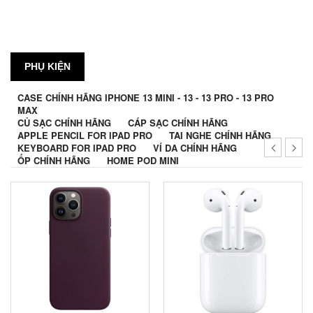
PHỤ KIỆN
CASE CHÍNH HÃNG IPHONE 13 MINI - 13 - 13 PRO - 13 PRO
MAX
CỦ SẠC CHÍNH HÃNG
CÁP SẠC CHÍNH HÃNG
APPLE PENCIL FOR IPAD PRO
TAI NGHE CHÍNH HÃNG
KEYBOARD FOR IPAD PRO
VÍ DA CHÍNH HÃNG
ỐP CHÍNH HÃNG
HOME POD MINI
Tai nghe new 100%, nguyên
seal, chưa qua sử dụng
Trả góp 0% lãi suất thẻ tín dụng
Bảo hành 12 tháng