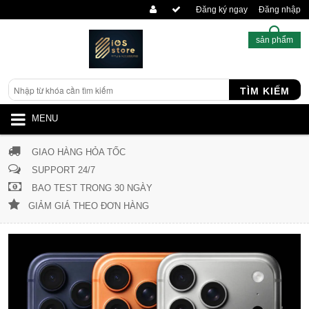
Đăng ký ngay
Đăng nhập
sản phẩm
TÌM KIẾM
MENU
GIAO HÀNG HỎA TỐC
SUPPORT 24/7
BAO TEST TRONG 30 NGÀY
GIẢM GIÁ THEO ĐƠN HÀNG