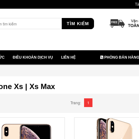
Tà
TÌM KIẾM
TỨC
ĐIỀU KHOẢN DỊCH VỤ
LIÊN HỆ
PHÒNG BÁN HÀNG: 
one Xs | Xs Max
1
Trang: