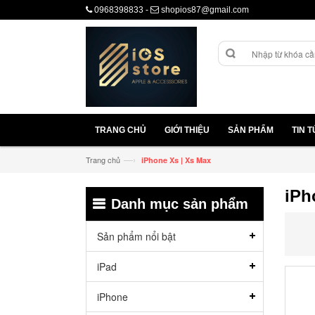
0968398833
-
shopios87@gmail.com
TRANG CHỦ
GIỚI THIỆU
SẢN PHẨM
TIN 
—›
Trang chủ
iPhone Xs | Xs Max
iPh
Danh mục sản phẩm
Sản phẩm nổi bật
iPad
iPhone