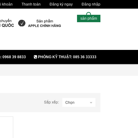
i khoản
Thanh toán
Đăng ký ngay
Đăng nhập
sản phẩm
0968 39 8833
PHÒNG KỸ THUẬT: 085 36 33333
Sắp xếp:
Chọn