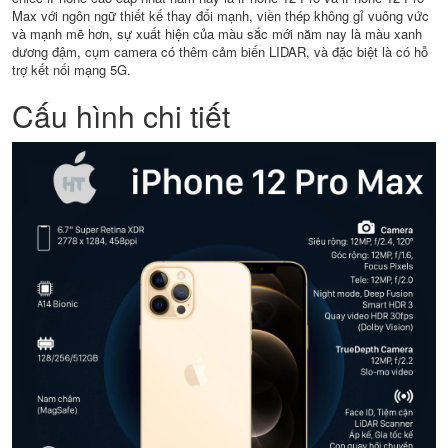
Max với ngôn ngữ thiết kế thay đổi mạnh, viền thép không gỉ vuông vức
và mạnh mẽ hơn, sự xuất hiện của màu sắc mới năm nay là màu xanh
dương đậm, cụm camera có thêm cảm biến LIDAR, và đặc biệt là có hỗ
trợ kết nối mạng 5G.
Cấu hình chi tiết