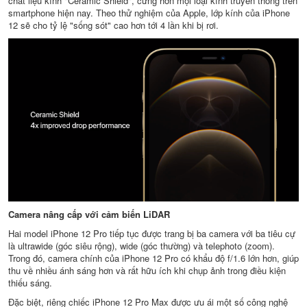
chất liệu kính "Ceramic Shield", cứng hơn mọi loại kính truyền thống trên
smartphone hiện nay. Theo thử nghiệm của Apple, lớp kính của iPhone
12 sẽ cho tỷ lệ "sống sót" cao hơn tới 4 lần khi bị rơi.
Camera nâng cấp với cảm biến LiDAR
Hai model iPhone 12 Pro tiếp tục được trang bị ba camera với ba tiêu cự
là ultrawide (góc siêu rộng), wide (góc thường) và telephoto (zoom).
Trong đó, camera chính của iPhone 12 Pro có khẩu độ f/1.6 lớn hơn, giúp
thu về nhiều ánh sáng hơn và rất hữu ích khi chụp ảnh trong điều kiện
thiếu sáng.
Đặc biệt, riêng chiếc iPhone 12 Pro Max được ưu ái một số công nghệ