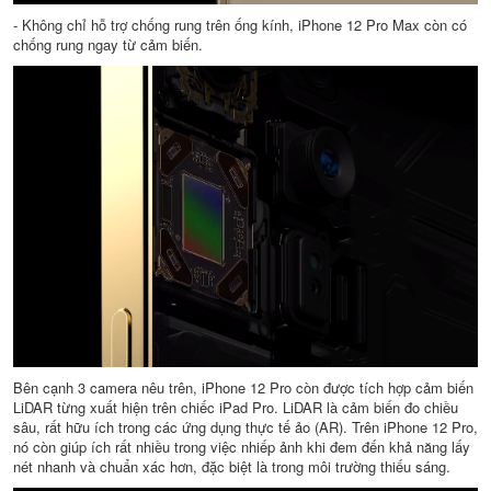
- Không chỉ hỗ trợ chống rung trên ống kính, iPhone 12 Pro Max còn có
chống rung ngay từ cảm biến.
Bên cạnh 3 camera nêu trên, iPhone 12 Pro còn được tích hợp cảm biến
LiDAR từng xuất hiện trên chiếc iPad Pro. LiDAR là cảm biến đo chiều
sâu, rất hữu ích trong các ứng dụng thực tế ảo (AR). Trên iPhone 12 Pro,
nó còn giúp ích rất nhiều trong việc nhiếp ảnh khi đem đến khả năng lấy
nét nhanh và chuẩn xác hơn, đặc biệt là trong môi trường thiếu sáng.