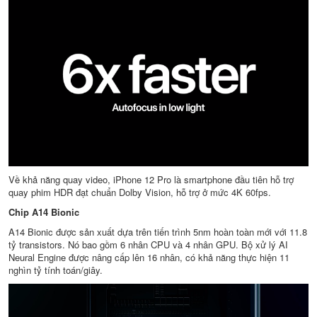
Về khả năng quay video, iPhone 12 Pro là smartphone đầu tiên hỗ trợ
quay phim HDR đạt chuẩn Dolby Vision, hỗ trợ ở mức 4K 60fps.
Chip A14 Bionic
A14 Bionic được sản xuất dựa trên tiến trình 5nm hoàn toàn mới với 11.8
tỷ transistors. Nó bao gồm 6 nhân CPU và 4 nhân GPU. Bộ xử lý AI
Neural Engine được nâng cấp lên 16 nhân, có khả năng thực hiện 11
nghìn tỷ tính toán/giây.