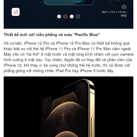
Thiết kế mới với viền phẳng và màu "Pacific Blue"
Về cơ bản, iPhone 12 Pro và iPhone 12 Pro Max có thiết kế không quá
khác biệt so với thế hệ iPhone 11 Pro và iPhone 11 Pro Max năm ngoái.
Máy vẫn có "tai thỏ" ở mặt trước và mặt lưng kính nhám với cụm camera
hình vuông ở mặt sau. Tuy nhiên, Apple đã có thay đổi về phần viền của
iPhone 12, khi thay vì bo cong như những thế hệ trước, thì nó được vát
phẳng giống với những chiếc iPad Pro hay iPhone 5 trước đây.