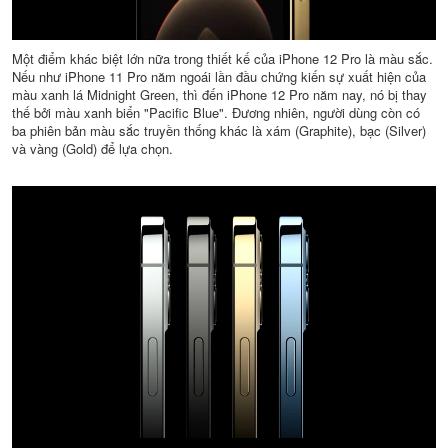
Một điểm khác biệt lớn nữa trong thiết kế của iPhone 12 Pro là màu sắc.
Nếu như iPhone 11 Pro năm ngoái lần đầu chứng kiến sự xuất hiện của
màu xanh lá Midnight Green, thì đến iPhone 12 Pro năm nay, nó bị thay
thế bởi màu xanh biển "Pacific Blue". Đương nhiên, người dùng còn có
ba phiên bản màu sắc truyền thống khác là xám (Graphite), bạc (Silver)
và vàng (Gold) để lựa chọn.