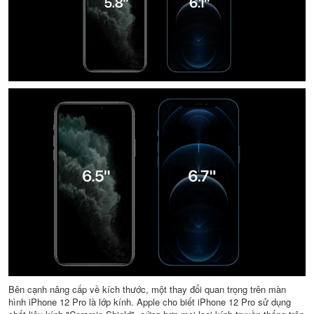
Bên cạnh nâng cấp về kích thước, một thay đổi quan trọng trên màn
hình iPhone 12 Pro là lớp kính. Apple cho biết iPhone 12 Pro sử dụng