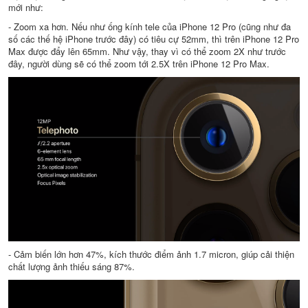
mới như:
- Zoom xa hơn. Nếu như ống kính tele của iPhone 12 Pro (cũng như đa
số các thế hệ iPhone trước đây) có tiêu cự 52mm, thì trên iPhone 12 Pro
Max được đẩy lên 65mm. Như vậy, thay vì có thể zoom 2X như trước
đây, người dùng sẽ có thể zoom tới 2.5X trên iPhone 12 Pro Max.
- Cảm biến lớn hơn 47%, kích thước điểm ảnh 1.7 micron, giúp cải thiện
chất lượng ảnh thiếu sáng 87%.