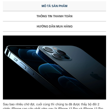
MÔ TẢ SẢN PHẨM
THÔNG TIN THANH TOÁN
HƯỚNG DẪN MUA HÀNG
Sau bao nhiêu chờ đợi, cuối cùng thì chúng ta đã được thấy bộ đôi 2
chiếc iPhone cao cấp nhất năm nay là iPhone 12 Pro và iPhone 12 Pro