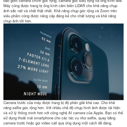
bao gồm camera chính góc rộng, camera góc siêu rộng và ống kính tele.
Máy cũng được trang bị ống kính cảm biến LiDAR cho khả năng chụp
ảnh sắc nét và chất thật nhất. Khả năng chụp góc rộng và Zoom trên
siêu phẩm cũng được nâng cấp đáng kể cho chất lượng và khả năng
chụp ảnh tốt hơn.
Camera trước của máy được trang bị độ phân giải khá cao. Cho khả
năng selfie góc rộng hơn. Với nhiều chế độ chụp hình ảnh được tái hiện
và xử lý thông minh hơn với công nghệ AI camera của Apple. Bạn có thể
sử dụng thoải mái smartphone cho các tác vụ như selfie, quay bằng
camera trước hoặc gọi video call qua ứng dụng một cách dễ dàng.