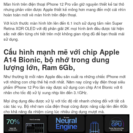
Màn hình trên điện thoại iPhone 12 Pro vẫn giữ nguyên thiết kế tai thỏ
nhưng phần viền được Apple thiết kế mỏng hơn mang đến một cái nhìn
hoàn toàn mới về màn hình trên điện thoại.
Với kích thước màn hình lớn lên đến 6.1 inch sử dụng tấm nền Super
Retina XDR OLED với độ phân giải 2K mọi hình ảnh đều được tái hiện
sắc nét đến từng chi tiết trên một không gian rộng đủ để bạn thoải mái
sử dụng.
Cấu hình mạnh mẽ với chip Apple
A14 Bionic, bộ nhớ trong dung
lượng lớn, R
am 6Gb,
Như thường lệ mỗi năm Apple đều sản xuất ra những chiếc iPhone mới
với những con chip thế hệ mới nhất. Năm nay cũng vậy điện thoại siêu
phẩm iPhone 12 Pro lần này được sử dụng con chip A14 Bionic với 6
nhân cho tốc độ xử lý xung nhịp lên đến 3.1GHz.
Mọi ứng dụng đều được xử lý với tốc độ rất nhanh chóng đối với tất cả
các tác vụ. Bộ nhớ ram của điện thoại cũng được nâng cấp lên đến 6Gb
cho khả năng đa nhiệm cùng lúc nhiều ứng dụng mượt mà.