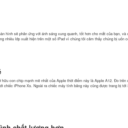
màn hình sẽ phản ứng với ánh sáng xung quanh, tốt hơn cho mắt của bạn, và
ng nhiều lớp xuất hiện trên một số iPad vì chúng tôi cảm thấy chúng bị uốn c
ẽ
ở hữu con chip mạnh mẽ nhất của Apple thời điểm này là Apple A12. Đo trên
ới chiếc iPhone Xs. Ngoài ra chiếc máy tính bảng này cũng được trang bị tớ
hình chất lượng hơn