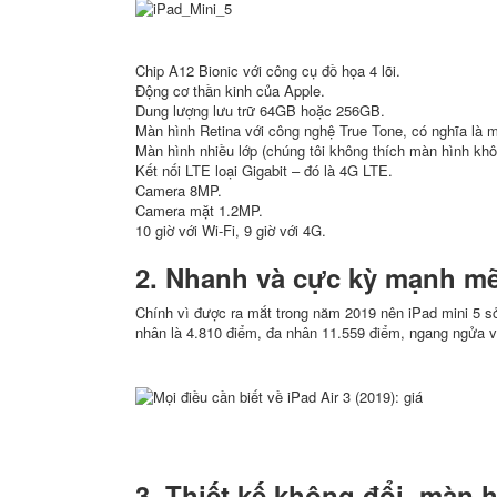
Chip A12 Bionic với công cụ đồ họa 4 lõi.
Động cơ thần kinh của Apple.
Dung lượng lưu trữ 64GB hoặc 256GB.
Màn hình Retina với công nghệ True Tone, có nghĩa là 
Màn hình nhiều lớp (chúng tôi không thích màn hình khô
Kết nối LTE loại Gigabit – đó là 4G LTE.
Camera 8MP.
Camera mặt 1.2MP.
10 giờ với Wi-Fi, 9 giờ với 4G.
2. Nhanh và cực kỳ mạnh m
Chính vì được ra mắt trong năm 2019 nên iPad mini 5 s
nhân là 4.810 điểm, đa nhân 11.559 điểm, ngang ngửa v
3. Thiết kế không đổi, màn 