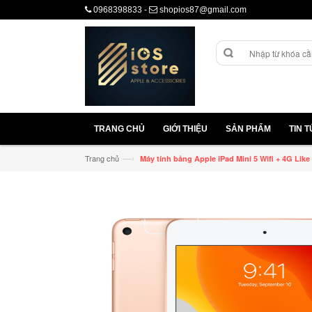
0968398833
-
shopios87@gmail.com
TRANG CHỦ
GIỚI THIỆU
SẢN PHẨM
TIN 
—›
Trang chủ
Máy tính bảng Apple iPad Mini 5 Wifi + 4G Lik