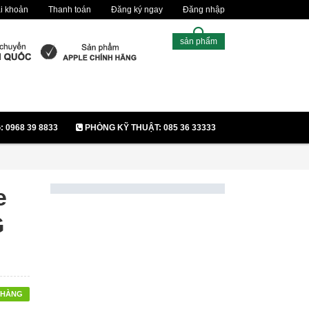
i khoản
Thanh toán
Đăng ký ngay
Đăng nhập
sản phẩm
0968 39 8833
PHÒNG KỸ THUẬT: 085 36 33333
e
G
 HÀNG