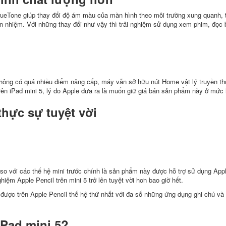
rueTone giúp thay đổi độ ám màu của màn hình theo môi trường xung quanh, 
n nhiệm. Với những thay đổi như vậy thì trải nghiệm sử dụng xem phim, đọc 
5 không có quá nhiều điểm nâng cấp, máy vẫn sở hữu nút Home vật lý truyền 
rên iPad mini 5, lý do Apple đưa ra là muốn giữ giá bán sản phẩm này ở mức 
thực sự tuyệt vời
so với các thế hệ mini trước chính là sản phẩm này được hỗ trợ sử dụng Appl
iệm Apple Pencil trên mini 5 trở lên tuyệt vời hơn bao giờ hết.
 được trên Apple Pencil thế hệ thứ nhất với đa số những ứng dụng ghi chú và
iPad mini 5?