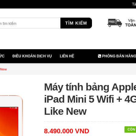
Tà
TÌM KIẾM
TỨC
ĐIỀU KHOẢN DỊCH VỤ
LIÊN HỆ
PHÒNG BÁN HÀNG: 
e New
Máy tính bảng Appl
iPad Mini 5 Wifi + 4
Like New
8.490.000 VND
CÒN